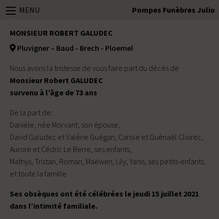
MENU
Pompes Funèbres Julio
MONSIEUR ROBERT GALUDEC
Pluvigner – Baud - Brech - Ploemel
Nous avons la tristesse de vous faire part du décès de
Monsieur Robert GALUDEC
survenu à l’âge de 73 ans
De la part de :
Danièle, née Morvant, son épouse,
David Galudec et Valérie Guégan, Carole et Guénaël Cloirec,
Aurore et Cédric Le Berre, ses enfants,
Mathys, Tristan, Roman, Maëwen, Lily, Yanis, ses petits-enfants,
et toute la famille
Ses obsèques ont été célébrées le jeudi 15 juillet 2021
dans l’intimité familiale.