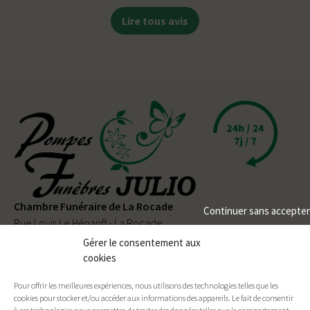
Lire tous avis
Chambre Funéraire de La Rocade
Continuer sans accepter
Rue Louis Le Hénanff - La Rocade
56330 PLUVIGNER
Gérer le consentement aux
cookies
02 97 50 90 80
Pour offrir les meilleures expériences, nous utilisons des technologies telles que les
Permanence téléphonique
24h/24
et
7j/7
cookies pour stocker et/ou accéder aux informations des appareils. Le fait de consentir