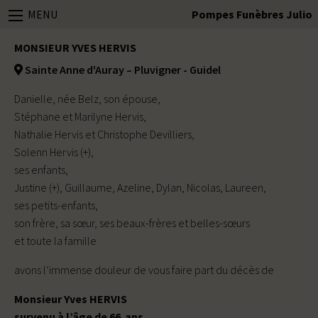
MENU
Pompes Funèbres Julio
MONSIEUR YVES HERVIS
Sainte Anne d'Auray – Pluvigner - Guidel
Danielle, née Belz, son épouse,
Stéphane et Marilyne Hervis,
Nathalie Hervis et Christophe Devilliers,
Solenn Hervis (+),
ses enfants,
Justine (+), Guillaume, Azeline, Dylan, Nicolas, Laureen,
ses petits-enfants,
son frère, sa sœur, ses beaux-frères et belles-sœurs
et toute la famille
avons l’immense douleur de vous faire part du décès de
Monsieur Yves HERVIS
survenu à l’âge de 66 ans,